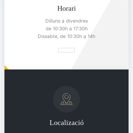
Horari
Dilluns a divendres
de 10:30h a 17:30h
Dissabte, de 10:30h a 14h
Localizació