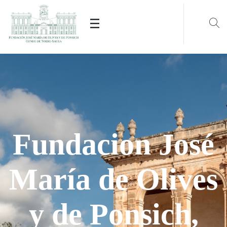
L'any 1839 es va iniciar la reforma
Edifici
neoclàssic de la
segona branca