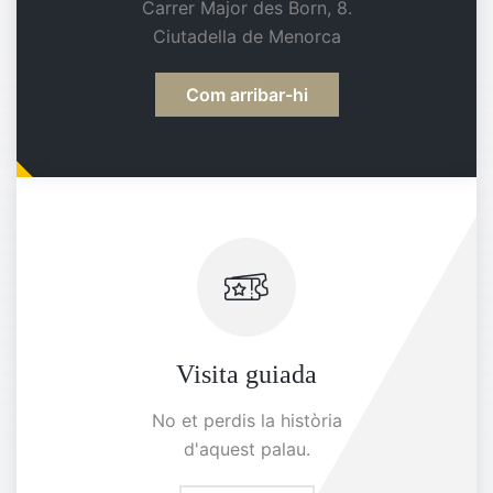
Carrer Major des Born, 8.
Ciutadella de Menorca
Com arribar-hi
Visita guiada
No et perdis la història
d'aquest palau.