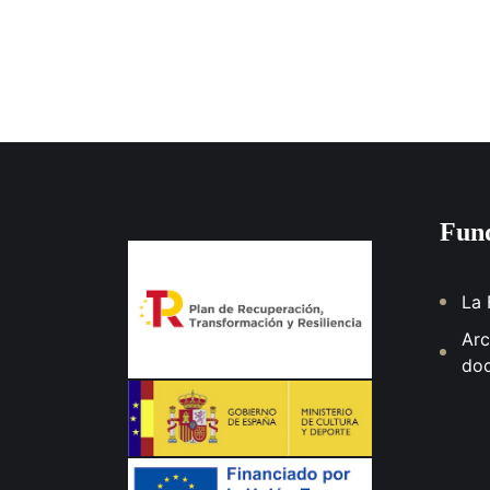
Fund
La 
Arc
do