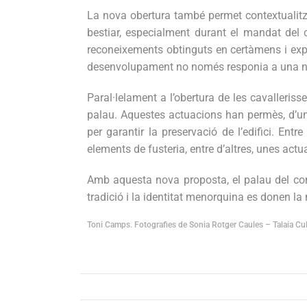
La nova obertura també permet contextualitzar
bestiar, especialment durant el mandat del
reconeixements obtinguts en certàmens i expo
desenvolupament no només responia a una nece
Paral·lelament a l’obertura de les cavalleris
palau. Aquestes actuacions han permès, d’una 
per garantir la preservació de l’edifici. Ent
elements de fusteria, entre d’altres, unes ac
Amb aquesta nova proposta, el palau del comta
tradició i la identitat menorquina es donen la m
Toni Camps. Fotografies de Sonia Rotger Caules – Talaia Cul