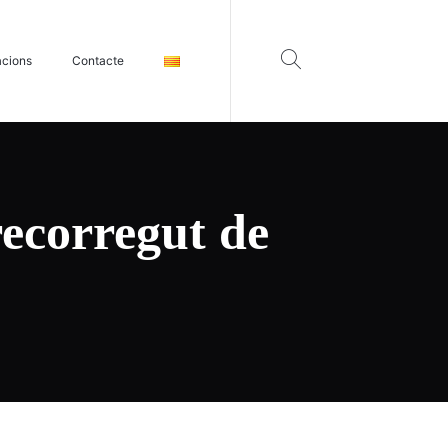
acions
Contacte
recorregut de