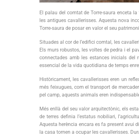
El palau del comtat de Torre-saura enceta la
les antigues cavallerisses. Aquesta nova inco
Torre-saura de posar en valor el seu patrimoni
Situades al cor de l’edifici comtal, les caval
Els murs robustos, les voltes de pedra i el 
connectades amb les estances inicials del 
essencial de la vida quotidiana de temps enre
Històricament, les cavallerisses eren un ref
més feixugues, com el transport de mercaderi
pel camp, aquests animals eren indispensables,
Més enllà del seu valor arquitectònic, els es
de terres definia l’estatus nobiliari, l’agric
Aquesta herència encara es fa present avui d
la casa tornen a ocupar les cavallerisses. Dur