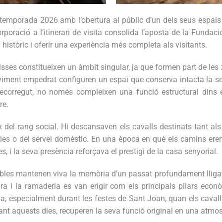
 temporada 2026 amb l’obertura al públic d’un dels seus espai
rporació a l’itinerari de visita consolida l’aposta de la Fund
 històric i oferir una experiència més completa als visitants.
lerisses constitueixen un àmbit singular, ja que formen part de le
paviment empedrat configuren un espai que conserva intacta la s
recorregut, no només compleixen una funció estructural dins 
re.
lex del rang social. Hi descansaven els cavalls destinats tant
es o del servei domèstic. En una època en què els camins eren 
 i la seva presència reforçava el prestigi de la casa senyorial.
tables mantenen viva la memòria d’un passat profundament lliga
ultura i la ramaderia es van erigir com els principals pilars eco
ia, especialment durant les festes de Sant Joan, quan els caval
ant aquests dies, recuperen la seva funció original en una atmos