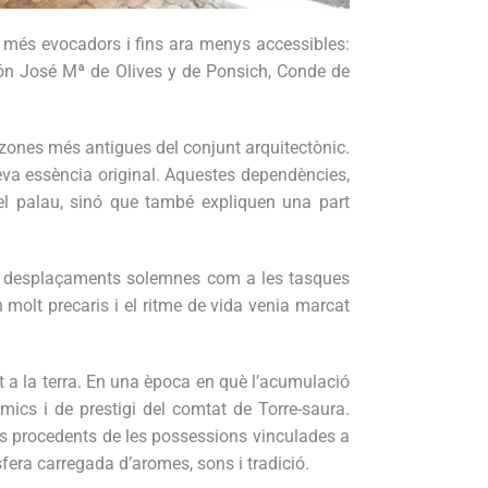
s més evocadors i fins ara menys accessibles:
ación José Mª de Olives y de Ponsich, Conde de
s zones més antigues del conjunt arquitectònic.
eva essència original. Aquestes dependències,
el palau, sinó que també expliquen una part
 als desplaçaments solemnes com a les tasques
molt precaris i el ritme de vida venia marcat
t a la terra. En una època en què l’acumulació
nòmics i de prestigi del comtat de Torre-saura.
ls procedents de les possessions vinculades a
fera carregada d’aromes, sons i tradició.