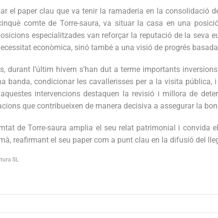
 el paper clau que va tenir la ramaderia en la consolidació del 
 cinquè comte de Torre-saura, va situar la casa en una posic
sicions especialitzades van reforçar la reputació de la seva eu
ssitat econòmica, sinó també a una visió de progrés basada en l
ses, durant l’últim hivern s’han dut a terme importants inversio
banda, condicionar les cavallerisses per a la visita pública, i d
re aquestes intervencions destaquen la revisió i millora de det
tuacions que contribueixen de manera decisiva a assegurar la bon
t de Torre-saura amplia el seu relat patrimonial i convida el 
à, reafirmant el seu paper com a punt clau en la difusió del llegat
tura SL