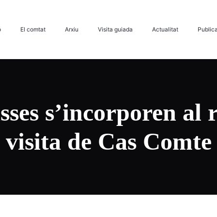
ó
El comtat
Arxiu
Visita guiada
Actualitat
Public
isses s’incorporen al 
visita de Cas Comte